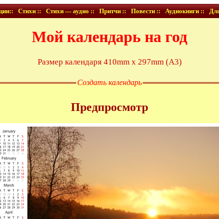
ции::
Стихи ::
Стихи — аудио ::
Притчи ::
Повести ::
Аудиокниги ::
Для
Мой календарь на год
Размер календаря 410mm x 297mm (A3)
Создать календарь
Предпросмотр