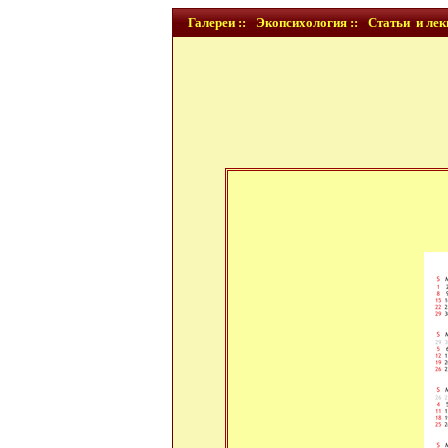
Галереи ::
Экопсихология ::
Статьи и лек