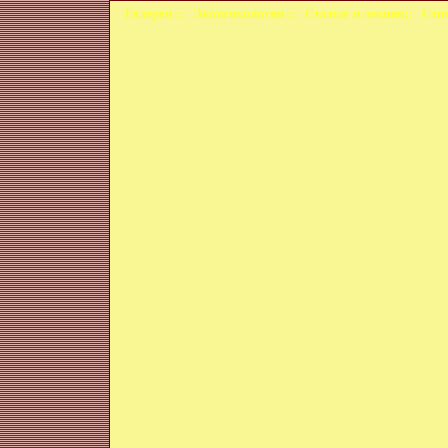
Галереи ::
Экопсихология ::
Статьи и лекции::
Стих