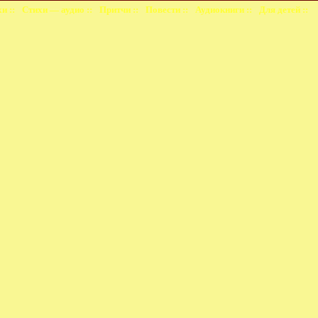
и ::
Стихи — аудио ::
Притчи ::
Повести ::
Аудиокниги ::
Для детей ::